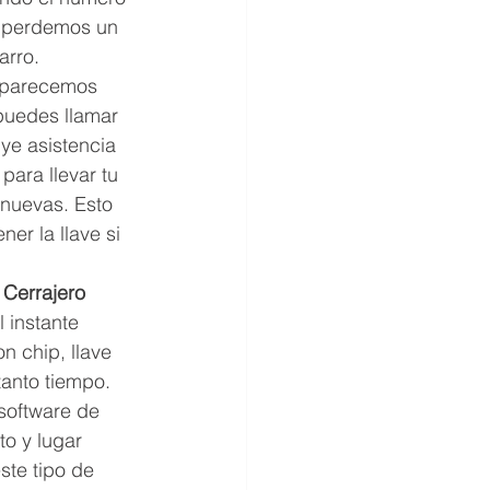
o perdemos un 
rro.  
 parecemos 
puedes llamar 
uye asistencia 
ara llevar tu 
 nuevas. Esto 
er la llave si 
 
Cerrajero 
 instante 
n chip, llave 
tanto tiempo. 
software de 
o y lugar 
ste tipo de 