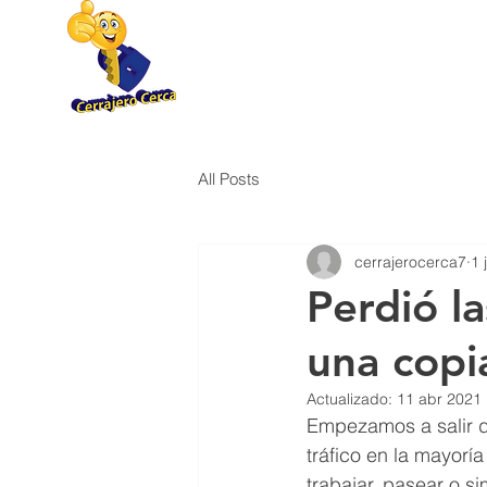
(877) 696-9960
All Posts
cerrajerocerca7
1 
Perdió la
una copi
Actualizado:
11 abr 2021
Empezamos a salir de
tráfico en la mayoría
trabajar, pasear o s