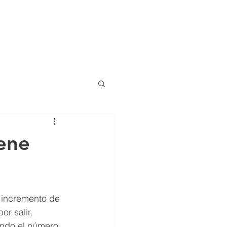
ajero para autos
Residencial
More
iene
 incremento de 
r salir, 
ando el número 