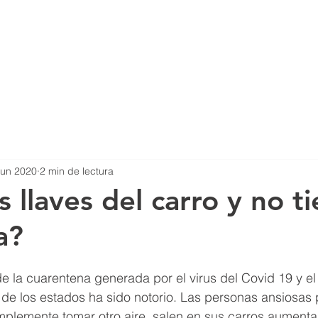
Principal
Cerr
jun 2020
2 min de lectura
s llaves del carro y no t
a?
 la cuarentena generada por el virus del Covid 19 y el
 de los estados ha sido notorio. Las personas ansiosas po
implemente tomar otro aire, salen en sus carros aument