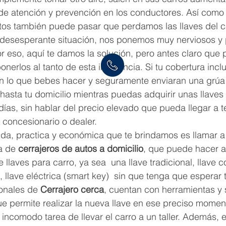
s de atención y prevención en los conductores. Así com
tos también puede pasar que perdamos las llaves del ca
 desesperante situación, nos ponemos muy nerviosos y
r eso, aquí te damos la solución, pero antes claro que 
nerlos al tanto de esta incidencia. Si tu cobertura incl
án lo que bebes hacer y seguramente enviaran una grúa p
 hasta tu domicilio mientras puedas adquirir unas llaves
ías, sin hablar del precio elevado que pueda llegar a ten
 concesionario o dealer.
ida, practica y económica que te brindamos es llamar a
a de 
cerrajeros de autos a domicilio
, que puede hacer al
 llaves para carro, ya sea  una llave tradicional, llave co
 llave eléctrica (smart key)  sin que tenga que esperar 
onales de 
Cerrajero cerca
, cuentan con herramientas y 
e permite realizar la nueva llave en ese preciso moment
 incomodo tarea de llevar el carro a un taller. Además, e