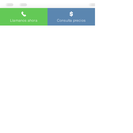
Llamanos ahora
Consulta precios
Residencial
-
Comercial
-
Llaves de
Carros
Blog
|
Sobre
y Terminos |
Preguntas
Propiedad y operado por Amkn
Soporte:
(888) 312-2011
© 2026
Cerrajero Cerca | Servico de Despache y Traduccion | Te
conectamos con Los Mejores Cerrajeros de autos en tu area
(877)
696-9960