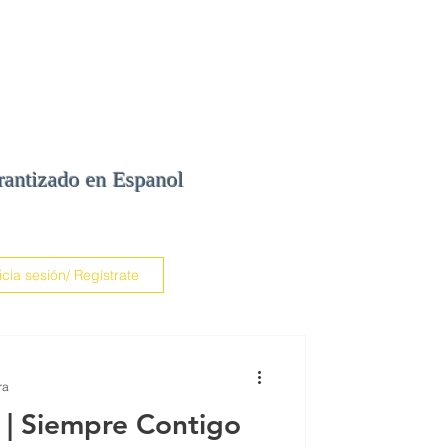
ajero para autos
Residencial
More
rantizado en Espanol
icia sesión/ Regístrate
ra
 | Siempre Contigo