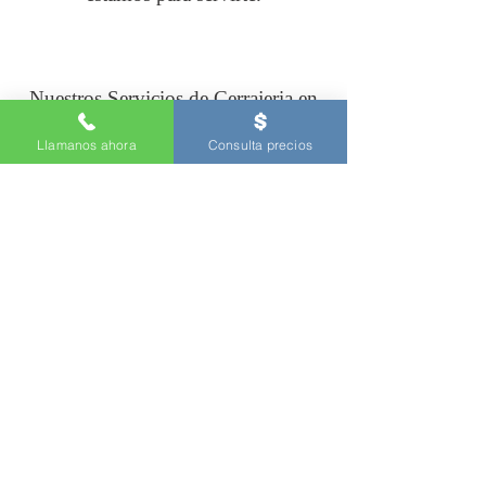
Nuestros Servicios de Cerrajeria en
Bronx NY
Llamanos ahora
Consulta precios
Arreglo de Puertas trabadas
Extracción de llaves rotas
Puertas cerradas
Maleteros sin llaves
Cambiar ignición
Duplicados de llaves para autos
Abrir carros
Desbloquear autos
Llaves con chip
Llaves de autos con control
reparación de cerraduras o cilindros
llaves para carros a domicilio