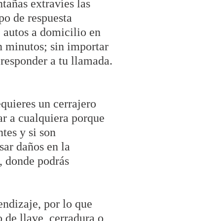
tañas extravíes las
po de respuesta
 autos a domicilio en
n minutos; sin importar
 responder a tu llamada.
equieres un cerrajero
ar a cualquiera porque
tes y si son
sar daños en la
0, donde podrás
endizaje, por lo que
 de llave, cerradura o