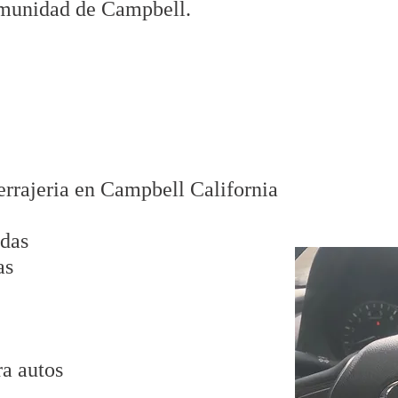
comunidad de Campbell.
errajeria en Campbell California
adas
as
ra autos