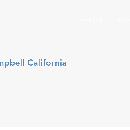
Principal
Cerr
pbell California