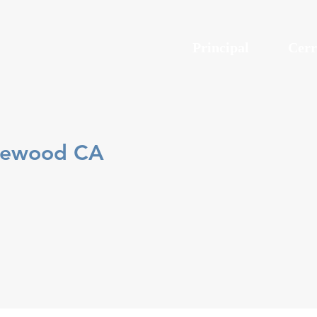
Principal
Cerr
akewood CA