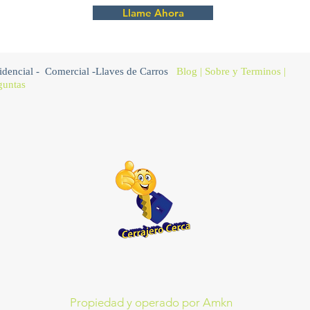
Llame Ahora
idencial
-
Comercial
-
Llaves de Carros
Blog
|
Sobre
y Terminos |
guntas
Propiedad y operado por Amkn