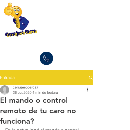
(877) 696-9960
Entrada
cerrajerocerca7
26 oct 2020
1 min de lectura
El mando o control
remoto de tu caro no
funciona?