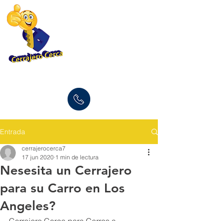
(877) 696-9960
Entrada
cerrajerocerca7
17 jun 2020
1 min de lectura
Nesesita un Cerrajero
para su Carro en Los
Angeles?