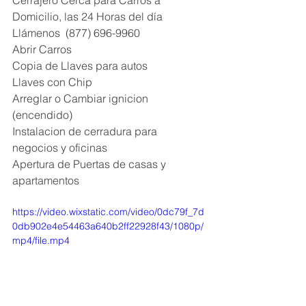
Cerrajero Cerca para Carros a 
Domicilio, las 24 Horas del día
Llámenos  (877) 696-9960
Abrir Carros
Copia de Llaves para autos
Llaves con Chip
Arreglar o Cambiar ignicion 
(encendido)
Instalacion de cerradura para 
negocios y oficinas
Apertura de Puertas de casas y 
apartamentos 
https://video.wixstatic.com/video/0dc79f_7d
0db902e4e54463a640b2ff22928f43/1080p/
mp4/file.mp4