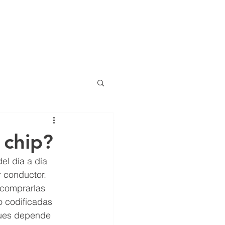
ajero para autos
Residencial
More
 chip?
el día a día 
 conductor. 
comprarlas 
o codificadas 
pues depende 