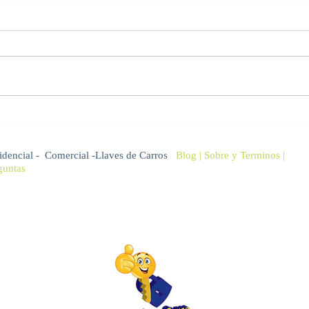
Quieres cambiar la
Cerr
cerradura de tu casa y no
Domi
sabes a quien acudir?
idencial
-
Comercial
-
Llaves de Carros
Blog
|
Sobre
y Terminos |
guntas