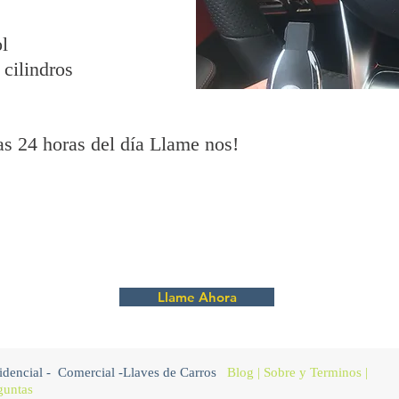
l
 cilindros
as 24 horas del día Llame nos!
Llame Ahora
idencial
-
Comercial
-
Llaves de Carros
Blog
|
Sobre
y Terminos |
guntas