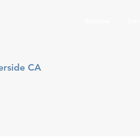
Principal
Cerr
verside CA