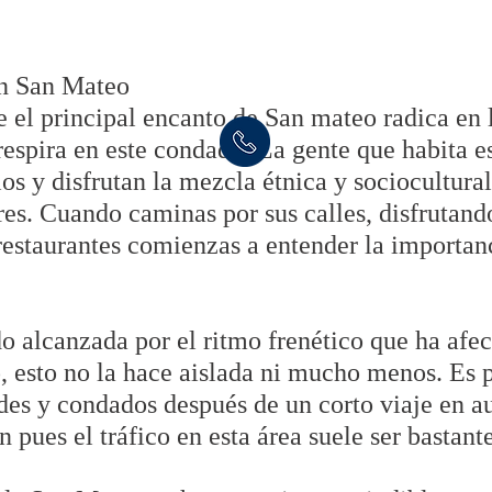
en San Mateo
 el principal encanto de San mateo radica en l
 respira en este condado. La gente que habita e
os y disfrutan la mezcla étnica y sociocultura
es. Cuando caminas por sus calles, disfrutando
 restaurantes comienzas a entender la importanc
 alcanzada por el ritmo frenético que ha afec
, esto no la hace aislada ni mucho menos. Es po
des y condados después de un corto viaje en a
n pues el tráfico en esta área suele ser bastan