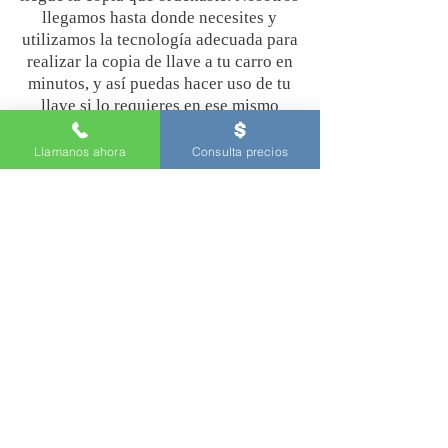
llegamos hasta donde necesites y
utilizamos la tecnología adecuada para
realizar la copia de llave a tu carro en
minutos, y así puedas hacer uso de tu
llave si lo requieres en ese mismo
instante.
Llamanos ahora
Consulta precios
Nuestros Servicios de Cerrajero de
Carros en Santa Cruz California
Arreglo de Puertas trabadas
Copia de llaves para carros a domicilio
Extracción de llaves rotas
Puertas cerradas
Maleteros sin llaves